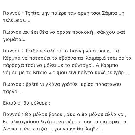
Γιαννού : Τςhίτα μην ποίερε ταν αρχή τσαι Σάμπα μη
τελέψερε….
Γιωργού..αν έσι θέα να οράρε προκοκή , σάκχου φαέ
γιομάτοι..
Γιαννού : Τότθε να αλήου το Γιάννη να στρούει
τα
Κόρμπα να ποτσούει τα σβάρνα τα
λαιμαριά τσαι όα τα
πάρασχα τσαι να μόλει με τα σύνταχα . Α Κόρμπα
νάμου με το Κίτσιο νιούμου είνι ποίντα καλέ ζευγάρι ..
Γιωργού : βάλτε νι γκάνα γρότθε
κρίσα παρατάνου
τ’αργά …
Εκιού ο
θα μόλερε ;
Γιαννού : Θα μόλου βρεεε , άκο ο θα μόλου αλλά να ,
θα αλικογκίσου λιγάτσι να φέρου τσαι τα σιατέρια , α
Λενιώ μι ένι κοτζιά μι γουναίκα θα βοηθεί .