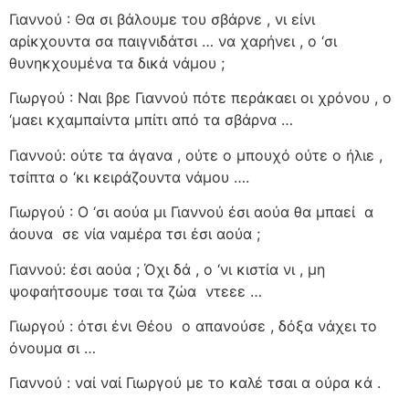
Γιαννού : Θα σι βάλουμε του σβάρνε , νι είνι
αρίκχουντα σα παιγνιδάτσι … να χαρήνει , ο ‘σι
θυνηκχουμένα τα δικά νάμου ;
Γιωργού : Ναι βρε Γιαννού πότε περάκαει οι χρόνου , ο
‘μαει κχαμπαίντα μπίτι από τα σβάρνα …
Γιαννού: ούτε τα άγανα , ούτε ο μπουχό ούτε ο ήλιε ,
τσίπτα ο ‘κι κειράζουντα νάμου ….
Γιωργού : Ο ‘σι αούα μι Γιαννού έσι αούα θα μπαεί
α
άουνα
σε νία ναμέρα τσι έσι αούα ;
Γιαννού: έσι αούα ; Όχι δά , ο ‘νι κιστία νι , μη
ψοφαήτσουμε τσαι τα ζώα
ντεεε …
Γιωργού : ότσι ένι Θέου
ο απανούσε , δόξα νάχει το
όνουμα σι …
Γιαννού : ναί ναί Γιωργού με το καλέ τσαι α ούρα κά .