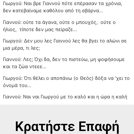
Γιωργού: Ναι βρε Γιαννού πότε επέρασαν τα χρόνια,
δεν κατεβαίναμε καθόλου από τη σβάρνα…
Γιαννού: ούτε τα άγανα, ούτε ο μπουχός,
ούτε ο
ήλιος,
τίποτε δεν μας πείραζε…
Γιωργού: Δεν μου λες Γιαννού λες θα βγει το αλώνι σε
μια μέρα, τι λες;
Γιαννού: Λες; Όχι δα, δεν το πιστεύω, μη ψοφήσουμε
και τα ζώα ντεεε…
Γιωργού: Ότι θέλει ο αποπάνω (ο Θεός) δόξα να ’χει το
όνομά του…
Γιαννού: Ναι ναι Γιωργού με το καλό και η ώρα η καλή
Κρατήστε Επαφή