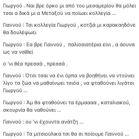
Γιωργού . Ναι βρε όρκο μι από του μεσαμερίου θα μόλει
τσαι α δικά μι α Μεταξού να ποίωει κολλεγία …
Γιαννού : Τσι κολλεγία Γιωργού , κοτζιά μι καρακαηδόνε
θα δουλέψωει
Γιωργού : Εα βρε Γιαννού ,
παλιοσιατέρια είνι , α άουνα
ως να ναϊθεί
ο ‘νι θέα πρεσσά , πρεσσά .
Γιαννού : Ότσι τσαι να ένι όρπα να βοηθήνει να ντούνει
λίγο τα ζώα να μαθαίνωει τσιόα , να φταθούνει λιγάτσι
Γιωργού …
Γιωργού : Άμ θα φταθούνει τα έρμαααα , καταλιακού,
σκουρνία θα ναθούνει …
Γιαννού : ου ‘νι έχουντα ανάτζη …
Γιωργού : Τα μιτσιούλικα τσι θα σι ποίουμε Γιαννού …