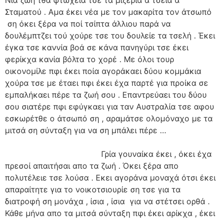
Σταματού . Αμα έκει νέα με τον μακαρίτα τον άτσωπό
ση όκει ξέρα να ποί τσίπτα άλλιου παρά να
δουλέμπτζει τού χούρε τσε του δουλείε τα τσελή . Έκει
έγκα τσε καννία βοά σε κάνα πανηγύρι τσε έκει
φερίκχα κανία βόλτα το χορέ . Με όλοι τουρ
οικονομίλε πφι έκει ποία αγοράκαει δύου κομμάκια
χούρα τσε με έταει πφι έκει έχα παρτέ για προίκα σε
εμπαλήκαει πέρε τα ζωή σου . Επαντρεύαει του δύου
σου σιατέρε πφι εφύγκαει για ταν Αυστραλία τσε αφου
εσκωρέτθε ο άτσωπό ση , αραμάτσε ολομόναχο με τα
μιτσά ση σύνταξη για να ση μπάλει πέρε …
Γρία γουναίκα έκει , όκει έχα
πρεσοί απαιτήσαι απο τα ζωή . Όκει ξέρα απο
πολυτέλειε τσε λούσα . Εκει αγοράνα μοναχά ότσι έκει
απαραίτητε για το νοικοτσιουρίε ση τσε για τα
διατροφή ση μονάχα , ίσια , ίσια για να στέτσει ορθά .
Κάθε μήνα απο τα μιτσά σύνταξη πφι έκει αρίκχα , έκει