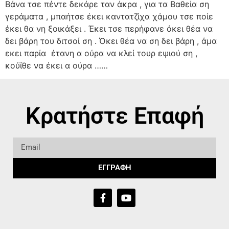
Βάνα τσε πέντε δεκάρε ταν άκρα , για τα Βαθεία ση
γεράματα , μπαήτσε έκει καντατζίχα χάμου τσε ποίε
έκει θα νη ξοικάξει . Έκει τσε περήφανε όκει θέα να
δει βάρη του διτσοί ση . Όκει θέα να ση δει βάρη , άμα
εκει παρία έτανη α ούρα να κλεί τουρ εψιού ση ,
κούϊθε να έκει α ούρα ……
Κρατήστε Επαφή
ΕΓΓΡΑΦΗ