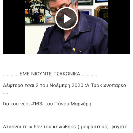
Play Video
………….ΕΜΕ ΝΙΟΥΝΤΕ ΤΣΑΚΩΝΙΚΑ …………
Δέφτερα τσαι 2 του Νοέμπρη 2020 :Α Τσακωνοπαρέα
….
Για του νέοι #163: του Πάνου Μαρνέρη
Ατσένουτε = δεν του κενώθηκε ( μοιράστηκε) φαγητό