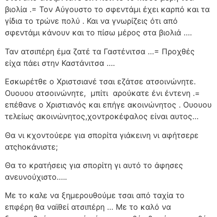
βιολία .= Τον Αύγουστο το σφεντάμι έχει καρπό και τα
γίδια το τρώνε πολύ . Και να γνωρίζεις ότι από
σφεντάμι κάνουν και το πίσω μέρος στα βιολιά ….
Ταν ατσιπέρη έμα ζατέ τα Γαστένιτσα …= Προχθές
είχα πάει στην Καστάνιτσα ….
Εσκωρέτθε ο Χριστσιανέ τσαι εζάτσε ατσοινώνητε.
Ουουου ατσοινώνητε,
μπίτι
αρούκατε ένι έντενη .=
επέθανε ο Χριστιανός και επήγε ακοινώνητος . Ουουου
τελείως ακοινώνητος,χοντροκέφαλος είναι αυτος…
Θα νι κχοντούερε για σπορίτα γιάκεινη νι αφήτσερε
ατςhοκάνιστε;
Θα το κρατήσεις για σπορίτη γι αυτό το άφησες
ανευνούχιστο…..
Με το καλε να ξημερουθούμε τσαι από ταχία το
επφέρη θα ναϊθεί ατσιπέρη … Με το καλό να