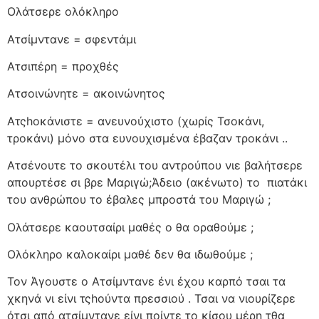
Ολάτσερε ολόκληρο
Ατσίμντανε = σφεντάμι
Ατσιπέρη = προχθές
Ατσοινώνητε = ακοινώνητος
Ατςhοκάνιστε = ανευνούχιστο (χωρίς Τσοκάνι,
τροκάνι) μόνο στα ευνουχισμένα έβαζαν τροκάνι ..
Ατσένουτε το σκουτέλι του αντρούπου νιε βαλήτσερε
απουρτέσε σι βρε Μαριγώ;Άδειο (ακένωτο) το
πιατάκι
του ανθρώπου το έβαλες μπροστά του Μαριγώ ;
Ολάτσερε καουτσαίρι μαθές ο θα οραθούμε ;
Ολόκληρο καλοκαίρι μαθέ δεν θα ιδωθούμε ;
Τον Άγουστε ο Ατσίμντανε ένι έχου καρπό τσαι τα
χκηνά νι είνι τςhούντα πρεσσιού . Τσαι να νιουρίζερε
ότσι από ατσίμντανε είνι ποίντε το κίσου μέρη τθα