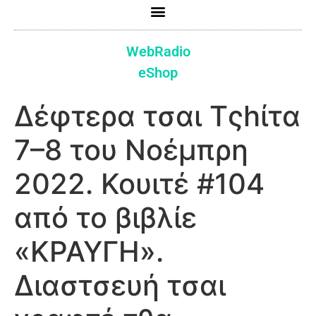
WebRadio
eShop
Δέφτερα τσαι Τςhίτα
7–8 του Νοέμπρη
2022. Κουιτέ #104
από το βιβλίε
«ΚΡΑΥΓΗ».
Διαστσευή τσαι