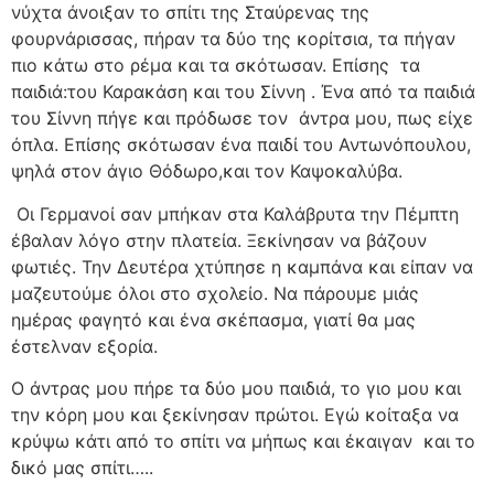
νύχτα άνοιξαν το σπίτι της Σταύρενας της
φουρνάρισσας, πήραν τα δύο της κορίτσια, τα πήγαν
πιο κάτω στο ρέμα και τα σκότωσαν. Επίσης
τα
παιδιά:του Καρακάση και του Σίννη . Ένα από τα παιδιά
του Σίννη πήγε και πρόδωσε τον
άντρα μου, πως είχε
όπλα. Επίσης σκότωσαν ένα παιδί του Αντωνόπουλου,
ψηλά στον άγιο Θόδωρο,και τον Καψοκαλύβα.
Οι Γερμανοί σαν μπήκαν στα Καλάβρυτα την Πέμπτη
έβαλαν λόγο στην πλατεία. Ξεκίνησαν να βάζουν
φωτιές. Την Δευτέρα χτύπησε η καμπάνα και είπαν να
μαζευτούμε όλοι στο σχολείο. Να πάρουμε μιάς
ημέρας φαγητό και ένα σκέπασμα, γιατί θα μας
έστελναν εξορία.
Ο άντρας μου πήρε τα δύο μου παιδιά, το γιο μου και
την κόρη μου και ξεκίνησαν πρώτοι. Εγώ κοίταξα να
κρύψω κάτι από το σπίτι να μήπως και έκαιγαν
και το
δικό μας σπίτι…..