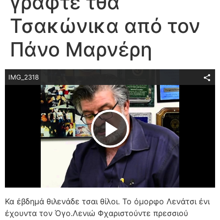
γραφτέ τθα
Τσακώνικα από τον
Πάνο Μαρνέρη
IMG_2318
Play Video
Κα έβδημά θιλενάδε τσαι θίλοι. Το όμορφο Λενάτσι ένι
έχουντα τον Όγο.Λενιώ Φχαριστούντε πρεσσιού