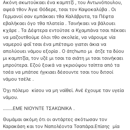
Ακόνη σκωτούκαει ένα καμπτζί , του Αντωνόπουλου,
αψεά τθον Άγιε Θόδερε, τσαι τον Καψοκαλύβα . Οι
Γερμανοί σαν εμπάκαει τθα Καλάβρυτα, τα Πέφτα
εβαλήκαει όγο τθα πλατεία . Τσινήκαει να βάλουει
κχάρε . Τα Δέφτερα εντούτσε α Κχαμπάνα τσαι πέκαει
να μαζουτθούμε όλοι τθο σκολείε, να νάρουμε νία
ναμερού φαΐ τσαι ένα μπέτσιμο γιατσι άκια να
απολύουει νάμου εξορία . Ο άτςhωπο μι
άτζε τα δύου
μι καμπτζία, τον υζέ μι τσαι τα σιάτη μι τσαι τσινήκαει
μπρούτερα. Εζού ξοικά να γκριούψου τσίπτα από τα
τσέα να μπάτσε ήγκιαει δέσουντε τσαι του διτσοί
νάμου τσέλε .
Όχι πόλεμο
κίσου να μη ναϊθεί. Ανέ έχουμε ταν υγεία
νάμου.
……..ΕΜΕ ΝΙΟΥΝΤΕ ΤΣΑΚΩΝΙΚΑ .
Θυμάμαι ακόμη ότι οι αντάρτες σκότωσαν τον
Καρακάση και τον Ναπολέοντα Τσαπάρα.Επίσης
μία