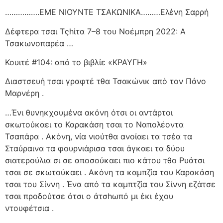
…………….ΕΜΕ ΝΙΟΥΝΤΕ ΤΣΑΚΩΝΙΚΑ………Ελένη Σαρρή
Δέφτερα τσαι Τςhίτα 7–8 του Νοέμπρη 2022: Α
Τσακωνοπαρέα …
Κουιτέ #104: από το βιβλίε «ΚΡΑΥΓΗ»
Διαστσευή τσαι γραφτέ τθα Τσακώνικ από τον Πάνο
Μαρνέρη .
…Ένι θυνηκχουμένα ακόνη ότσι οι αντάρτοι
σκωτούκαει το Καρακάση τσαι το Ναπολέοντα
Τσαπάρα . Ακόνη, νία νιούτθα ανοίαει τα τσέα τα
Σταύραινα τα φουρνιάρισα τσαι άγκαει τα δύου
σιατερούλια σι σε αποσούκαει πιο κάτου τθο Ρυάτσι
τσαι σε σκωτούκαει . Ακόνη τα καμπζία του Καρακάση
τσαι του Σίννη . Ένα από τα καμπτζία του Σίννη εζάτσε
τσαι προδούτσε ότσι ο άτσhωπό μι έκι έχου
ντουφέτσια .